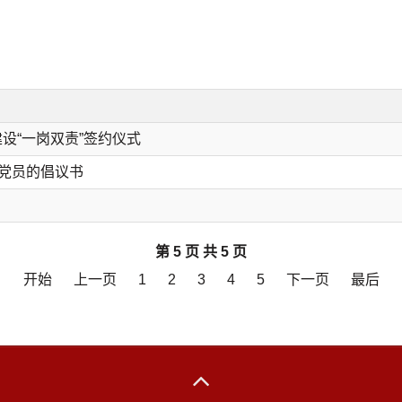
设“一岗双责”签约仪式
体党员的倡议书
第 5 页 共 5 页
开始
上一页
1
2
3
4
5
下一页
最后